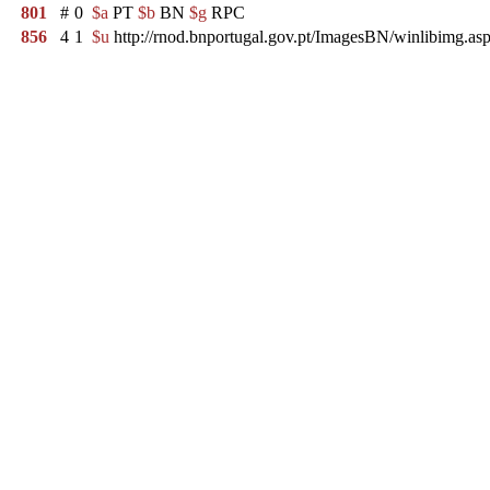
801
#
0
$a
PT
$b
BN
$g
RPC
856
4
1
$u
http://rnod.bnportugal.gov.pt/ImagesBN/winlibim