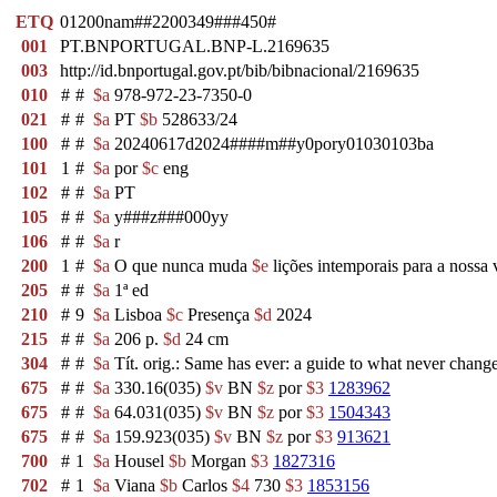
ETQ
01200nam##2200349###450#
001
PT.BNPORTUGAL.BNP-L.2169635
003
http://id.bnportugal.gov.pt/bib/bibnacional/2169635
010
#
#
$a
978-972-23-7350-0
021
#
#
$a
PT
$b
528633/24
100
#
#
$a
20240617d2024####m##y0pory01030103ba
101
1
#
$a
por
$c
eng
102
#
#
$a
PT
105
#
#
$a
y###z###000yy
106
#
#
$a
r
200
1
#
$a
O que nunca muda
$e
lições intemporais para a nossa 
205
#
#
$a
1ª ed
210
#
9
$a
Lisboa
$c
Presença
$d
2024
215
#
#
$a
206 p.
$d
24 cm
304
#
#
$a
Tít. orig.: Same has ever: a guide to what never chang
675
#
#
$a
330.16(035)
$v
BN
$z
por
$3
1283962
675
#
#
$a
64.031(035)
$v
BN
$z
por
$3
1504343
675
#
#
$a
159.923(035)
$v
BN
$z
por
$3
913621
700
#
1
$a
Housel
$b
Morgan
$3
1827316
702
#
1
$a
Viana
$b
Carlos
$4
730
$3
1853156