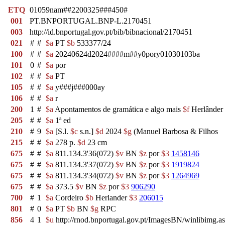
ETQ
01059nam##2200325###450#
001
PT.BNPORTUGAL.BNP-L.2170451
003
http://id.bnportugal.gov.pt/bib/bibnacional/2170451
021
#
#
$a
PT
$b
533377/24
100
#
#
$a
20240624d2024####m##y0pory01030103ba
101
0
#
$a
por
102
#
#
$a
PT
105
#
#
$a
y###j###000ay
106
#
#
$a
r
200
1
#
$a
Apontamentos de gramática e algo mais
$f
Herlânder 
205
#
#
$a
1ª ed
210
#
9
$a
[S.l.
$c
s.n.]
$d
2024
$g
(Manuel Barbosa & Filhos
215
#
#
$a
278 p.
$d
23 cm
675
#
#
$a
811.134.3'36(072)
$v
BN
$z
por
$3
1458146
675
#
#
$a
811.134.3'37(072)
$v
BN
$z
por
$3
1919824
675
#
#
$a
811.134.3'34(072)
$v
BN
$z
por
$3
1264969
675
#
#
$a
373.5
$v
BN
$z
por
$3
906290
700
#
1
$a
Cordeiro
$b
Herlander
$3
206015
801
#
0
$a
PT
$b
BN
$g
RPC
856
4
1
$u
http://rnod.bnportugal.gov.pt/ImagesBN/winlibi