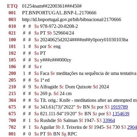
ETQ
01254nam##2200361###450#
001
PT.BNPORTUGAL.BNP-L.2170666
003
http://id.bnportugal.gov.pt/bib/bibnacional/2170666
010
#
#
$a
978-972-20-8208-2
021
#
#
$a
PT
$b
529604/24
100
#
#
$a
20240625d2024####m##y0pory01030103ba
101
1
#
$a
por
$c
eng
102
#
#
$a
PT
105
#
#
$a
y###z###000zy
106
#
#
$a
r
200
1
#
$a
Faca
$e
meditações na sequência de uma tentativ
205
#
#
$a
1ª ed
210
#
9
$a
Alfragide
$c
Dom Quixote
$d
2024
215
#
#
$a
269 p.
$d
24 cm
304
#
#
$a
Tít. orig.: Knife - meditations after an attempted 
675
#
#
$a
343.61(73)"2022"
$v
BN
$z
por
$3
1919789
675
#
#
$a
821.111-94"19/20"
$v
BN
$z
por
$3
1354639
700
#
1
$a
Rushdie
$b
Salman
$f
1947-
$3
33964
702
#
1
$a
Aguilar
$b
J. Teixeira de
$f
1945-
$4
730
$3
2904
801
#
0
$a
PT
$b
BN
$g
RPC