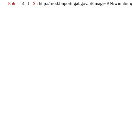
856
4
1
$u
http://rnod.bnportugal.gov.pt/ImagesBN/winli