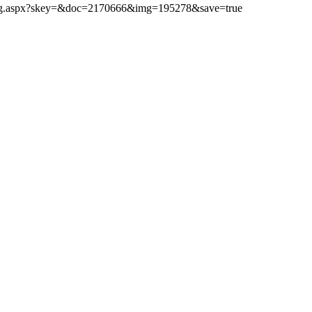
bimg.aspx?skey=&doc=2170666&img=195278&save=true