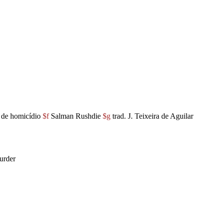
a de homicídio
$f
Salman Rushdie
$g
trad. J. Teixeira de Aguilar
murder