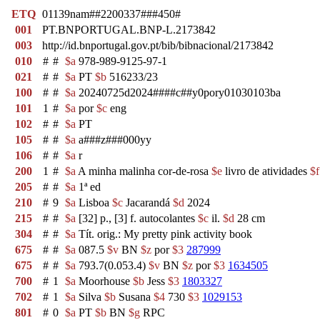
ETQ
01139nam##2200337###450#
001
PT.BNPORTUGAL.BNP-L.2173842
003
http://id.bnportugal.gov.pt/bib/bibnacional/2173842
010
#
#
$a
978-989-9125-97-1
021
#
#
$a
PT
$b
516233/23
100
#
#
$a
20240725d2024####c##y0pory01030103ba
101
1
#
$a
por
$c
eng
102
#
#
$a
PT
105
#
#
$a
a###z###000yy
106
#
#
$a
r
200
1
#
$a
A minha malinha cor-de-rosa
$e
livro de atividades
$f
205
#
#
$a
1ª ed
210
#
9
$a
Lisboa
$c
Jacarandá
$d
2024
215
#
#
$a
[32] p., [3] f. autocolantes
$c
il.
$d
28 cm
304
#
#
$a
Tít. orig.: My pretty pink activity book
675
#
#
$a
087.5
$v
BN
$z
por
$3
287999
675
#
#
$a
793.7(0.053.4)
$v
BN
$z
por
$3
1634505
700
#
1
$a
Moorhouse
$b
Jess
$3
1803327
702
#
1
$a
Silva
$b
Susana
$4
730
$3
1029153
801
#
0
$a
PT
$b
BN
$g
RPC