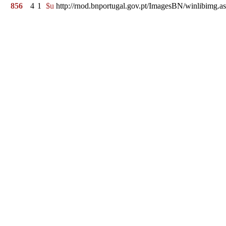
856
4
1
$u
http://rnod.bnportugal.gov.pt/ImagesBN/winlibi