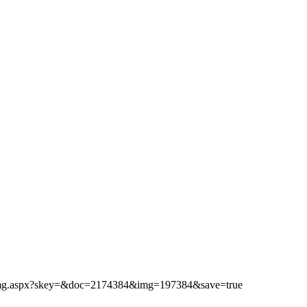
ibimg.aspx?skey=&doc=2174384&img=197384&save=true