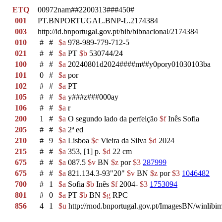
ETQ
00972nam##2200313###450#
001
PT.BNPORTUGAL.BNP-L.2174384
003
http://id.bnportugal.gov.pt/bib/bibnacional/2174384
010
#
#
$a
978-989-779-712-5
021
#
#
$a
PT
$b
530744/24
100
#
#
$a
20240801d2024####m##y0pory01030103ba
101
0
#
$a
por
102
#
#
$a
PT
105
#
#
$a
y###z###000ay
106
#
#
$a
r
200
1
#
$a
O segundo lado da perfeição
$f
Inês Sofia
205
#
#
$a
2ª ed
210
#
9
$a
Lisboa
$c
Vieira da Silva
$d
2024
215
#
#
$a
353, [1] p.
$d
22 cm
675
#
#
$a
087.5
$v
BN
$z
por
$3
287999
675
#
#
$a
821.134.3-93"20"
$v
BN
$z
por
$3
1046482
700
#
1
$a
Sofia
$b
Inês
$f
2004-
$3
1753094
801
#
0
$a
PT
$b
BN
$g
RPC
856
4
1
$u
http://rnod.bnportugal.gov.pt/ImagesBN/winl