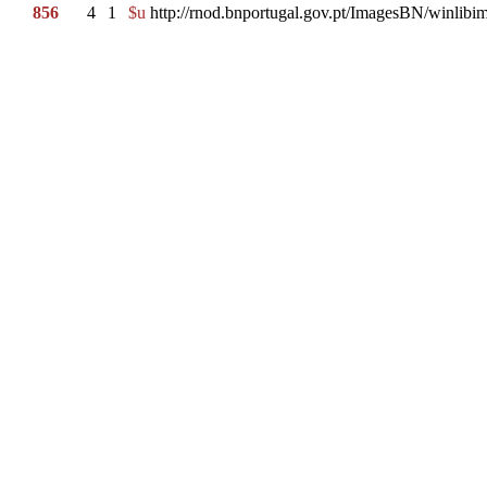
856
4
1
$u
http://rnod.bnportugal.gov.pt/ImagesBN/winl