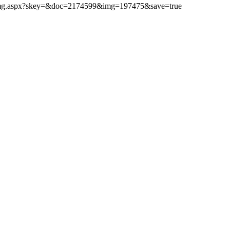
ibimg.aspx?skey=&doc=2174599&img=197475&save=true