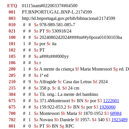
ETQ
01115nam#02200337##04500
001
PT.BNPORTUGAL.BNP-L.2174599
003
http://id.bnportugal.gov.pt/bib/bibnacional/2174599
010
#
#
$a
978-989-581-085-7
021
#
#
$a
PT
$b
530918/24
100
#
#
$a
20240802d2024####m##y0pora01030103ba
101
1
#
$a
por
$c
ita
102
#
#
$a
PT
105
#
#
$a
a###z###000yy
106
#
#
$a
r
200
1
#
$a
A mente da criança
$f
Maria Montessori
$g
ed. D
205
#
#
$a
1ª ed
210
#
9
$a
Alfragide
$c
Casa das Letras
$d
2024
215
#
#
$a
358 p.
$c
il.
$d
24 cm
304
#
#
$a
Tít. orig.: La mente del bambino
675
#
#
$a
371.4Montessori
$v
BN
$z
por
$3
1222601
675
#
#
$a
159.922-053.2
$v
BN
$z
por
$3
1926060
700
#
1
$a
Montessori
$b
Maria
$f
1870-1952
$3
68984
702
#
1
$a
Novara
$b
Daniele
$f
1957-
$4
340
$3
1923489
801
#
0
$a
PT
$b
BN
$g
RPC