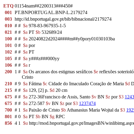
ETQ
01154nam##2200313###450#
001
PT.BNPORTUGAL.BNP-L.2179274
003
http://id.bnportugal.gov.pt/bib/bibnacional/2179274
010
#
#
$a
978-83-967935-1-5
021
#
#
$a
PT
$b
532689/24
100
#
#
$a
20240822d2024####m##y0pory01030103ba
101
0
#
$a
por
102
#
#
$a
PT
105
#
#
$a
y###z###000yy
106
#
#
$a
r
200
1
#
$a
Os arcanos dos estigmas seráficos
$e
reflexões soteriol
Cristo
210
#
9
$a
Fátima
$c
Cidade do Imaculado Coração de Maria
$d
D
215
#
#
$a
129, [2] p.
$d
20 cm
675
#
#
$a
272-36Francisco de Assis, Santo
$v
BN
$z
por
$3
124
675
#
#
$a
272-587
$v
BN
$z
por
$3
1237474
700
#
1
$a
Paixão de Cristo
$b
Athanasius Maria Wojtal da
$3
192
801
#
0
$a
PT
$b
BN
$g
RPC
856
4
1
$u
http://rnod.bnportugal.gov.pt/ImagesBN/winlibimg