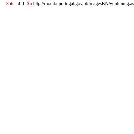
856
4
1
$u
http://rnod.bnportugal.gov.pt/ImagesBN/winlibi