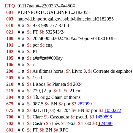
ETQ
01117nam##2200337###450#
001
PT.BNPORTUGAL.BNP-L.2182055
003
http://id.bnportugal.gov.pt/bib/bibnacional/2182055
010
#
#
$a
978-989-777-871-1
021
#
#
$a
PT
$b
532543/24
100
#
#
$a
20240905d2024####a##y0pory01030103ba
101
1
#
$a
por
$c
eng
102
#
#
$a
PT
105
#
#
$a
a###z###000ay
106
#
#
$a
r
200
1
#
$a
As últimas horas.
$h
Livro 3,
$i
Corrente de espinho
205
#
#
$a
1ª ed
210
#
9
$a
Lisboa
$c
Planeta
$d
2024
215
#
#
$a
729, [2] p.
$c
il.
$d
21 cm
304
#
#
$a
Tít. orig.: Chain of thorns
675
#
#
$a
087.5
$v
BN
$z
por
$3
287999
675
#
#
$a
821.111(73)-93"20"
$v
BN
$z
por
$3
1050222
700
#
1
$a
Clare
$b
Cassandra
$c
pseud.
$3
1450896
702
#
1
$a
Castro
$b
Inês
$f
1963-
$4
730
$3
124480
801
#
0
$a
PT
$b
BN
$g
RPC