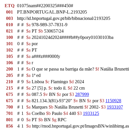
ETQ
01075nam##2200325###450#
001
PT.BNPORTUGAL.BNP-L.2193205
003
http://id.bnportugal.gov.pt/bib/bibnacional/2193205
010
#
#
$a
978-989-37-7831-9
021
#
#
$a
PT
$b
530657/24
100
#
#
$a
20241024d2024####b##y0pory01030103ba
101
0
#
$a
por
102
#
#
$a
PT
105
#
#
$a
a###z###000fy
106
#
#
$a
r
200
1
#
$a
O que se passa na barriga da mãe?
$f
Natália Brunet
205
#
#
$a
1ª ed
210
#
9
$a
Lisboa
$c
Flamingo
$d
2024
215
#
#
$a
27 [5] p.
$c
todo il.
$d
22 cm
675
#
#
$a
087.5
$v
BN
$z
por
$3
287999
675
#
#
$a
821.134.3(81)-93"20"
$v
BN
$z
por
$3
1150928
700
#
1
$a
Marques
$b
Natália Brunetti
$f
2002-
$3
1933107
701
#
1
$a
Coelho
$b
Paulo
$4
440
$3
1933125
801
#
0
$a
PT
$b
BN
$g
RPC
856
4
1
$u
http://rnod.bnportugal.gov.pt/ImagesBN/winlibi