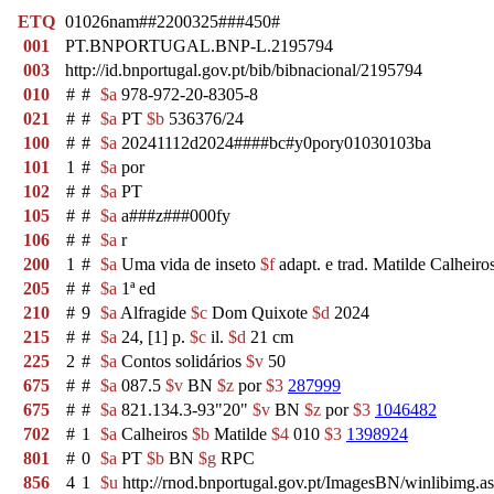
ETQ
01026nam##2200325###450#
001
PT.BNPORTUGAL.BNP-L.2195794
003
http://id.bnportugal.gov.pt/bib/bibnacional/2195794
010
#
#
$a
978-972-20-8305-8
021
#
#
$a
PT
$b
536376/24
100
#
#
$a
20241112d2024####bc#y0pory01030103ba
101
1
#
$a
por
102
#
#
$a
PT
105
#
#
$a
a###z###000fy
106
#
#
$a
r
200
1
#
$a
Uma vida de inseto
$f
adapt. e trad. Matilde Calheiro
205
#
#
$a
1ª ed
210
#
9
$a
Alfragide
$c
Dom Quixote
$d
2024
215
#
#
$a
24, [1] p.
$c
il.
$d
21 cm
225
2
#
$a
Contos solidários
$v
50
675
#
#
$a
087.5
$v
BN
$z
por
$3
287999
675
#
#
$a
821.134.3-93"20"
$v
BN
$z
por
$3
1046482
702
#
1
$a
Calheiros
$b
Matilde
$4
010
$3
1398924
801
#
0
$a
PT
$b
BN
$g
RPC
856
4
1
$u
http://rnod.bnportugal.gov.pt/ImagesBN/winlibim