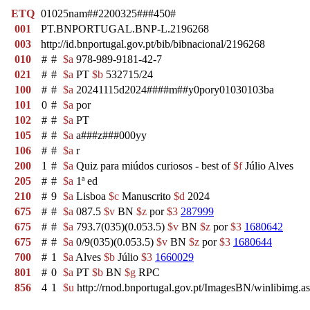
ETQ
01025nam##2200325###450#
001
PT.BNPORTUGAL.BNP-L.2196268
003
http://id.bnportugal.gov.pt/bib/bibnacional/2196268
010
#
#
$a
978-989-9181-42-7
021
#
#
$a
PT
$b
532715/24
100
#
#
$a
20241115d2024####m##y0pory01030103ba
101
0
#
$a
por
102
#
#
$a
PT
105
#
#
$a
a###z###000yy
106
#
#
$a
r
200
1
#
$a
Quiz para miúdos curiosos - best of
$f
Júlio Alves
205
#
#
$a
1ª ed
210
#
9
$a
Lisboa
$c
Manuscrito
$d
2024
675
#
#
$a
087.5
$v
BN
$z
por
$3
287999
675
#
#
$a
793.7(035)(0.053.5)
$v
BN
$z
por
$3
1680642
675
#
#
$a
0/9(035)(0.053.5)
$v
BN
$z
por
$3
1680644
700
#
1
$a
Alves
$b
Júlio
$3
1660029
801
#
0
$a
PT
$b
BN
$g
RPC
856
4
1
$u
http://rnod.bnportugal.gov.pt/ImagesBN/winlibim