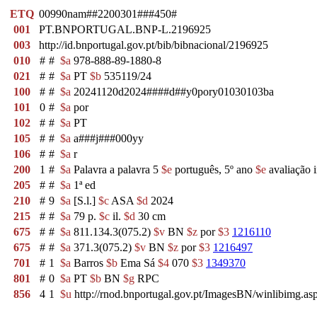
ETQ
00990nam##2200301###450#
001
PT.BNPORTUGAL.BNP-L.2196925
003
http://id.bnportugal.gov.pt/bib/bibnacional/2196925
010
#
#
$a
978-888-89-1880-8
021
#
#
$a
PT
$b
535119/24
100
#
#
$a
20241120d2024####d##y0pory01030103ba
101
0
#
$a
por
102
#
#
$a
PT
105
#
#
$a
a###j###000yy
106
#
#
$a
r
200
1
#
$a
Palavra a palavra 5
$e
português, 5º ano
$e
avaliação i
205
#
#
$a
1ª ed
210
#
9
$a
[S.l.]
$c
ASA
$d
2024
215
#
#
$a
79 p.
$c
il.
$d
30 cm
675
#
#
$a
811.134.3(075.2)
$v
BN
$z
por
$3
1216110
675
#
#
$a
371.3(075.2)
$v
BN
$z
por
$3
1216497
701
#
1
$a
Barros
$b
Ema Sá
$4
070
$3
1349370
801
#
0
$a
PT
$b
BN
$g
RPC
856
4
1
$u
http://rnod.bnportugal.gov.pt/ImagesBN/winlibim