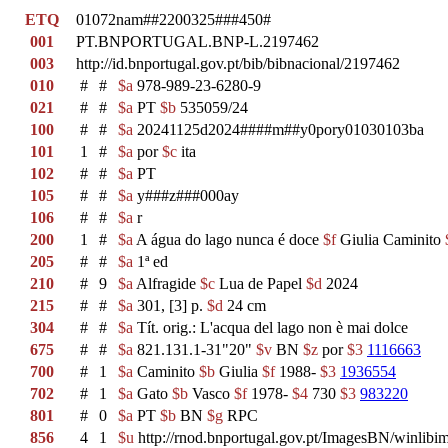
ETQ
01072nam##2200325###450#
001
PT.BNPORTUGAL.BNP-L.2197462
003
http://id.bnportugal.gov.pt/bib/bibnacional/2197462
010
#
#
$a
978-989-23-6280-9
021
#
#
$a
PT
$b
535059/24
100
#
#
$a
20241125d2024####m##y0pory01030103ba
101
1
#
$a
por
$c
ita
102
#
#
$a
PT
105
#
#
$a
y###z###000ay
106
#
#
$a
r
200
1
#
$a
A água do lago nunca é doce
$f
Giulia Caminito
205
#
#
$a
1ª ed
210
#
9
$a
Alfragide
$c
Lua de Papel
$d
2024
215
#
#
$a
301, [3] p.
$d
24 cm
304
#
#
$a
Tít. orig.: L'acqua del lago non è mai dolce
675
#
#
$a
821.131.1-31"20"
$v
BN
$z
por
$3
1116663
700
#
1
$a
Caminito
$b
Giulia
$f
1988-
$3
1936554
702
#
1
$a
Gato
$b
Vasco
$f
1978-
$4
730
$3
983220
801
#
0
$a
PT
$b
BN
$g
RPC
856
4
1
$u
http://rnod.bnportugal.gov.pt/ImagesBN/winl