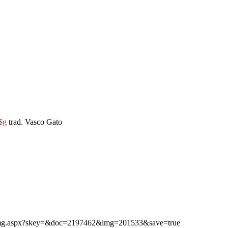
$g
trad. Vasco Gato
ibimg.aspx?skey=&doc=2197462&img=201533&save=true