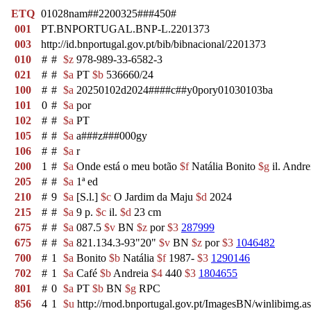
ETQ
01028nam##2200325###450#
001
PT.BNPORTUGAL.BNP-L.2201373
003
http://id.bnportugal.gov.pt/bib/bibnacional/2201373
010
#
#
$z
978-989-33-6582-3
021
#
#
$a
PT
$b
536660/24
100
#
#
$a
20250102d2024####c##y0pory01030103ba
101
0
#
$a
por
102
#
#
$a
PT
105
#
#
$a
a###z###000gy
106
#
#
$a
r
200
1
#
$a
Onde está o meu botão
$f
Natália Bonito
$g
il. Andre
205
#
#
$a
1ª ed
210
#
9
$a
[S.l.]
$c
O Jardim da Maju
$d
2024
215
#
#
$a
9 p.
$c
il.
$d
23 cm
675
#
#
$a
087.5
$v
BN
$z
por
$3
287999
675
#
#
$a
821.134.3-93"20"
$v
BN
$z
por
$3
1046482
700
#
1
$a
Bonito
$b
Natália
$f
1987-
$3
1290146
702
#
1
$a
Café
$b
Andreia
$4
440
$3
1804655
801
#
0
$a
PT
$b
BN
$g
RPC
856
4
1
$u
http://rnod.bnportugal.gov.pt/ImagesBN/winlibi