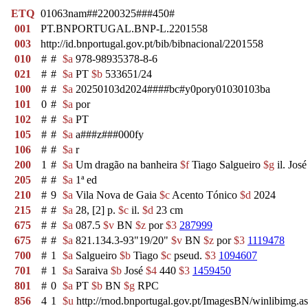
ETQ
01063nam##2200325###450#
001
PT.BNPORTUGAL.BNP-L.2201558
003
http://id.bnportugal.gov.pt/bib/bibnacional/2201558
010
#
#
$a
978-98935378-8-6
021
#
#
$a
PT
$b
533651/24
100
#
#
$a
20250103d2024####bc#y0pory01030103ba
101
0
#
$a
por
102
#
#
$a
PT
105
#
#
$a
a###z###000fy
106
#
#
$a
r
200
1
#
$a
Um dragão na banheira
$f
Tiago Salgueiro
$g
il. Jos
205
#
#
$a
1ª ed
210
#
9
$a
Vila Nova de Gaia
$c
Acento Tónico
$d
2024
215
#
#
$a
28, [2] p.
$c
il.
$d
23 cm
675
#
#
$a
087.5
$v
BN
$z
por
$3
287999
675
#
#
$a
821.134.3-93"19/20"
$v
BN
$z
por
$3
1119478
700
#
1
$a
Salgueiro
$b
Tiago
$c
pseud.
$3
1094607
701
#
1
$a
Saraiva
$b
José
$4
440
$3
1459450
801
#
0
$a
PT
$b
BN
$g
RPC
856
4
1
$u
http://rnod.bnportugal.gov.pt/ImagesBN/winlibi