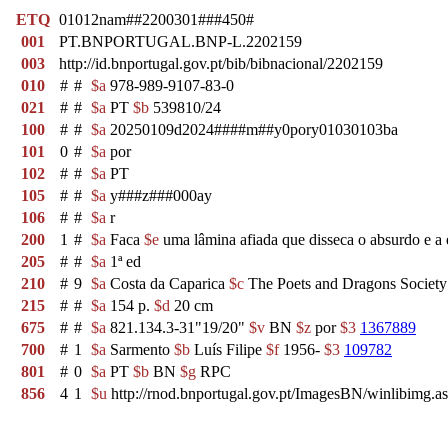
ETQ
01012nam##2200301###450#
001
PT.BNPORTUGAL.BNP-L.2202159
003
http://id.bnportugal.gov.pt/bib/bibnacional/2202159
010
#
#
$a
978-989-9107-83-0
021
#
#
$a
PT
$b
539810/24
100
#
#
$a
20250109d2024####m##y0pory01030103ba
101
0
#
$a
por
102
#
#
$a
PT
105
#
#
$a
y###z###000ay
106
#
#
$a
r
200
1
#
$a
Faca
$e
uma lâmina afiada que disseca o absurdo e 
205
#
#
$a
1ª ed
210
#
9
$a
Costa da Caparica
$c
The Poets and Dragons Societ
215
#
#
$a
154 p.
$d
20 cm
675
#
#
$a
821.134.3-31"19/20"
$v
BN
$z
por
$3
1367889
700
#
1
$a
Sarmento
$b
Luís Filipe
$f
1956-
$3
109782
801
#
0
$a
PT
$b
BN
$g
RPC
856
4
1
$u
http://rnod.bnportugal.gov.pt/ImagesBN/winlibi