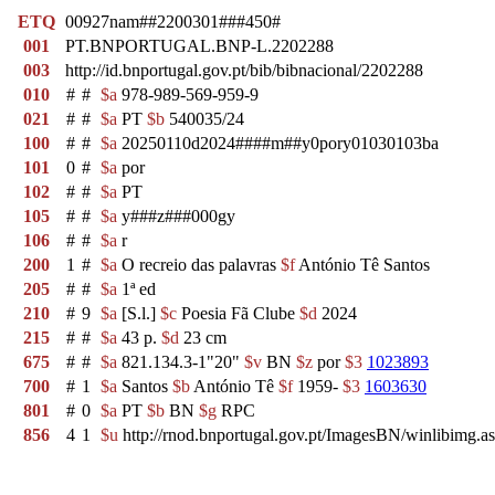
ETQ
00927nam##2200301###450#
001
PT.BNPORTUGAL.BNP-L.2202288
003
http://id.bnportugal.gov.pt/bib/bibnacional/2202288
010
#
#
$a
978-989-569-959-9
021
#
#
$a
PT
$b
540035/24
100
#
#
$a
20250110d2024####m##y0pory01030103ba
101
0
#
$a
por
102
#
#
$a
PT
105
#
#
$a
y###z###000gy
106
#
#
$a
r
200
1
#
$a
O recreio das palavras
$f
António Tê Santos
205
#
#
$a
1ª ed
210
#
9
$a
[S.l.]
$c
Poesia Fã Clube
$d
2024
215
#
#
$a
43 p.
$d
23 cm
675
#
#
$a
821.134.3-1"20"
$v
BN
$z
por
$3
1023893
700
#
1
$a
Santos
$b
António Tê
$f
1959-
$3
1603630
801
#
0
$a
PT
$b
BN
$g
RPC
856
4
1
$u
http://rnod.bnportugal.gov.pt/ImagesBN/winlibi