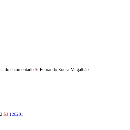
notado e comentado
$f
Fernando Sousa Magalhães
12
$3
126201