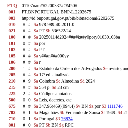
ETQ
01107nam##2200337###450#
001
PT.BNPORTUGAL.BNP-L.2202675
003
http://id.bnportugal.gov.pt/bib/bibnacional/2202675
010
#
#
$a
978-989-40-2011-0
021
#
#
$a
PT
$b
536522/24
100
#
#
$a
20250114d2024####k##y0pory01030103ba
101
0
#
$a
por
102
#
#
$a
PT
105
#
#
$a
y###n###000yy
106
#
#
$a
r
200
1
#
$a
Estatuto da Ordem dos Advogados
$e
revisto, a
205
#
#
$a
17ª ed. atualizada
210
#
9
$a
Coimbra
$c
Almedina
$d
2024
215
#
#
$a
554 p.
$d
23 cm
225
2
#
$a
Códigos anotados
500
0
0
$a
Leis, decretos, etc.
675
#
#
$a
347.96(469)(094.4)
$v
BN
$z
por
$3
1111746
702
#
1
$a
Magalhães
$b
Fernando de Sousa
$f
1949-
$4
2
710
0
1
$a
Portugal
$3
76824
801
#
0
$a
PT
$b
BN
$g
RPC