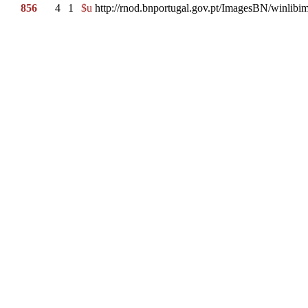
856
4
1
$u
http://rnod.bnportugal.gov.pt/ImagesBN/winl