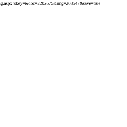
ibimg.aspx?skey=&doc=2202675&img=203547&save=true