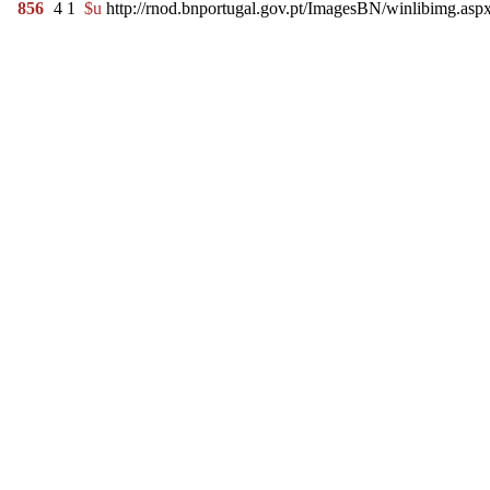
856
4
1
$u
http://rnod.bnportugal.gov.pt/ImagesBN/winlibimg