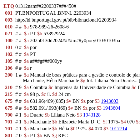
ETQ
01312nam##2200337###450#
001
PT.BNPORTUGAL.BNP-L.2203934
003
http://id.bnportugal.gov.pt/bib/bibnacional/2203934
010
#
#
$a
978-989-26-2608-6
021
#
#
$a
PT
$b
538929/24
100
#
#
$a
20250130d2024####m##y0pory01030103ba
101
0
#
$a
por
102
#
#
$a
PT
105
#
#
$a
a###g###000yy
106
#
#
$a
r
200
1
#
$a
Manual de boas práticas para a gestão e controlo de pla
Marchante, Hélia Marchante
$g
fot. Liliana Neto Duarte... [
210
#
9
$a
Coimbra
$c
Imprensa da Universidade de Coimbra
$d
D
215
#
#
$a
98 p.
$c
il.
$d
24 cm
675
#
#
$a
631.96(469)(035)
$v
BN
$z
por
$3
1943603
675
#
#
$a
582.091/.093(469)
$v
BN
$z
por
$3
1943604
700
#
1
$a
Duarte
$b
Liliana Neto
$3
1943128
701
#
1
$a
Marchante
$b
Elizabete Maria D. C.
$f
1975-
$4
070
$
701
#
1
$a
Marchante
$b
Hélia
$f
1975-
$4
070
$3
1017714
801
#
0
$a
PT
$b
BN
$g
RPC