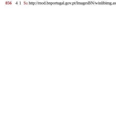
856
4
1
$u
http://rnod.bnportugal.gov.pt/ImagesBN/winlibi