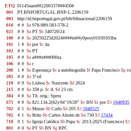
ETQ
01145nam##2200337###450#
001
PT.BNPORTUGAL.BNP-L.2206159
003
http://id.bnportugal.gov.pt/bib/bibnacional/2206159
010
#
#
$a
978-989-583-578-2
021
#
#
$a
PT
$b
540720/24
100
#
#
$a
20250225d2024####m##y0pory01030103ba
101
1
#
$a
por
$c
ita
102
#
#
$a
PT
105
#
#
$a
a###z###000za
106
#
#
$a
r
200
1
#
$a
Esperança
$e
a autobiografia
$f
Papa Francisco
$g
co
205
#
#
$a
3ª ed
210
#
9
$a
Lisboa
$c
Nascente
$d
2024
215
#
#
$a
358 p.
$c
il.
$d
23 cm
304
#
#
$a
Tít. orig.: Spera
675
#
#
$a
821.134.2(82)-94"19/20"
$v
BN
$z
por
$3
1940935
702
#
1
$a
Musso
$b
Carlo
$4
205
$3
1940525
702
#
1
$a
Brito
$b
Carlos Aboim de
$4
730
$3
17434
710
0
1
$a
Igreja Católica
$b
Papa
$c
2013-2025 (Francisco)
$3
801
#
0
$a
PT
$b
BN
$g
RPC