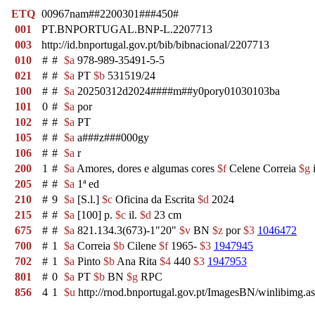
ETQ
00967nam##2200301###450#
001
PT.BNPORTUGAL.BNP-L.2207713
003
http://id.bnportugal.gov.pt/bib/bibnacional/2207713
010
#
#
$a
978-989-35491-5-5
021
#
#
$a
PT
$b
531519/24
100
#
#
$a
20250312d2024####m##y0pory01030103ba
101
0
#
$a
por
102
#
#
$a
PT
105
#
#
$a
a###z###000gy
106
#
#
$a
r
200
1
#
$a
Amores, dores e algumas cores
$f
Celene Correia
$g
i
205
#
#
$a
1ª ed
210
#
9
$a
[S.l.]
$c
Oficina da Escrita
$d
2024
215
#
#
$a
[100] p.
$c
il.
$d
23 cm
675
#
#
$a
821.134.3(673)-1"20"
$v
BN
$z
por
$3
1046472
700
#
1
$a
Correia
$b
Cilene
$f
1965-
$3
1947945
702
#
1
$a
Pinto
$b
Ana Rita
$4
440
$3
1947953
801
#
0
$a
PT
$b
BN
$g
RPC
856
4
1
$u
http://rnod.bnportugal.gov.pt/ImagesBN/winlibi