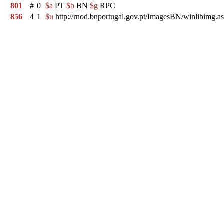
801
#
0
$a
PT
$b
BN
$g
RPC
856
4
1
$u
http://rnod.bnportugal.gov.pt/ImagesBN/winlibi