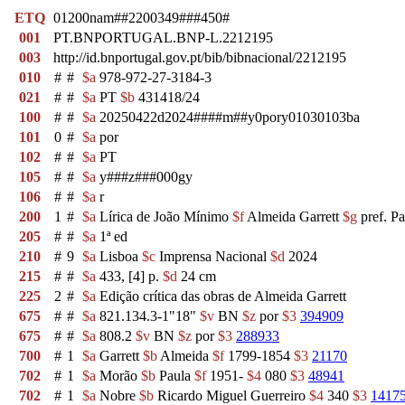
ETQ
01200nam##2200349###450#
001
PT.BNPORTUGAL.BNP-L.2212195
003
http://id.bnportugal.gov.pt/bib/bibnacional/2212195
010
#
#
$a
978-972-27-3184-3
021
#
#
$a
PT
$b
431418/24
100
#
#
$a
20250422d2024####m##y0pory01030103ba
101
0
#
$a
por
102
#
#
$a
PT
105
#
#
$a
y###z###000gy
106
#
#
$a
r
200
1
#
$a
Lírica de João Mínimo
$f
Almeida Garrett
$g
pref. P
205
#
#
$a
1ª ed
210
#
9
$a
Lisboa
$c
Imprensa Nacional
$d
2024
215
#
#
$a
433, [4] p.
$d
24 cm
225
2
#
$a
Edição crítica das obras de Almeida Garrett
675
#
#
$a
821.134.3-1"18"
$v
BN
$z
por
$3
394909
675
#
#
$a
808.2
$v
BN
$z
por
$3
288933
700
#
1
$a
Garrett
$b
Almeida
$f
1799-1854
$3
21170
702
#
1
$a
Morão
$b
Paula
$f
1951-
$4
080
$3
48941
702
#
1
$a
Nobre
$b
Ricardo Miguel Guerreiro
$4
340
$3
1417