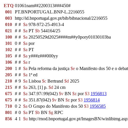
ETQ
01061nam##2200313###450#
001
PT.BNPORTUGAL.BNP-L.2216055
003
http://id.bnportugal.gov.pt/bib/bibnacional/2216055
010
#
#
$a
978-972-25-4913-4
021
#
#
$a
PT
$b
544164/25
100
#
#
$a
20250529d2025####m##y0pory01030103ba
101
0
#
$a
por
102
#
#
$a
PT
105
#
#
$a
y###z###000yy
106
#
#
$a
r
200
1
#
$a
Pela reforma da justiça
$e
o Manifesto dos 50 e o debat
205
#
#
$a
1ª ed
210
#
9
$a
Lisboa
$c
Bertrand
$d
2025
215
#
#
$a
263, [1] p.
$d
24 cm
675
#
#
$a
347.97/.99(042)
$v
BN
$z
por
$3
1956813
675
#
#
$a
351.87(042)
$v
BN
$z
por
$3
1956814
710
0
2
$a
O Grupo do Manifesto dos 50
$3
1956585
801
#
0
$a
PT
$b
BN
$g
RPC
856
4
1
$u
http://rnod.bnportugal.gov.pt/ImagesBN/winlibimg