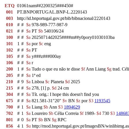
ETQ
01061nam##2200325###450#
001
PT.BNPORTUGAL.BNP-L.2220143
003
http://id.bnportugal.gov.pt/bib/bibnacional/2220143
010
#
#
$a
978-989-777-987-9
021
#
#
$a
PT
$b
540106/24
100
#
#
$a
20250714d2025####m##y0pory01030103ba
101
1
#
$a
por
$c
eng
102
#
#
$a
PT
105
#
#
$a
y###z###000ay
106
#
#
$a
r
200
1
#
$a
Tudo o que eu não te disse
$f
Ann Liang
$g
trad. Cél
205
#
#
$a
1ª ed
210
#
9
$a
Lisboa
$c
Planeta
$d
2025
215
#
#
$a
278, [1] p.
$d
24 cm
304
#
#
$a
Tít. orig.: I hope this doesn't find you
675
#
#
$a
821.581-31"20"
$v
BN
$z
por
$3
1193545
700
#
1
$a
Liang
$b
Ann
$3
1894629
702
#
1
$a
Loureiro
$b
Célia Correia
$f
1989-
$4
730
$3
14868
801
#
0
$a
PT
$b
BN
$g
RPC
856
4
1
$u
http://rnod.bnportugal.gov.pt/ImagesBN/winlibi