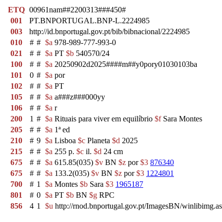
ETQ
00961nam##2200313###450#
001
PT.BNPORTUGAL.BNP-L.2224985
003
http://id.bnportugal.gov.pt/bib/bibnacional/2224985
010
#
#
$a
978-989-777-993-0
021
#
#
$a
PT
$b
540570/24
100
#
#
$a
20250902d2025####m##y0pory01030103ba
101
0
#
$a
por
102
#
#
$a
PT
105
#
#
$a
a###z###000yy
106
#
#
$a
r
200
1
#
$a
Rituais para viver em equilíbrio
$f
Sara Montes
205
#
#
$a
1ª ed
210
#
9
$a
Lisboa
$c
Planeta
$d
2025
215
#
#
$a
255 p.
$c
il.
$d
24 cm
675
#
#
$a
615.85(035)
$v
BN
$z
por
$3
876340
675
#
#
$a
133.2(035)
$v
BN
$z
por
$3
1224801
700
#
1
$a
Montes
$b
Sara
$3
1965187
801
#
0
$a
PT
$b
BN
$g
RPC
856
4
1
$u
http://rnod.bnportugal.gov.pt/ImagesBN/winlibi