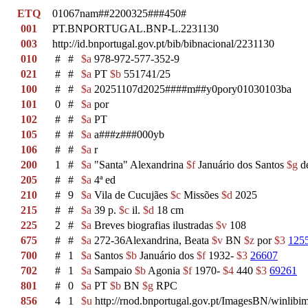
ETQ
01067nam##2200325###450#
001
PT.BNPORTUGAL.BNP-L.2231130
003
http://id.bnportugal.gov.pt/bib/bibnacional/2231130
010
#
#
$a
978-972-577-352-9
021
#
#
$a
PT
$b
551741/25
100
#
#
$a
20251107d2025####m##y0pory01030103ba
101
0
#
$a
por
102
#
#
$a
PT
105
#
#
$a
a###z###000yb
106
#
#
$a
r
200
1
#
$a
"Santa" Alexandrina
$f
Januário dos Santos
$g
de
205
#
#
$a
4ª ed
210
#
9
$a
Vila de Cucujães
$c
Missões
$d
2025
215
#
#
$a
39 p.
$c
il.
$d
18 cm
225
2
#
$a
Breves biografias ilustradas
$v
108
675
#
#
$a
272-36Alexandrina, Beata
$v
BN
$z
por
$3
125
700
#
1
$a
Santos
$b
Januário dos
$f
1932-
$3
26607
702
#
1
$a
Sampaio
$b
Agonia
$f
1970-
$4
440
$3
69261
801
#
0
$a
PT
$b
BN
$g
RPC
856
4
1
$u
http://rnod.bnportugal.gov.pt/ImagesBN/winl