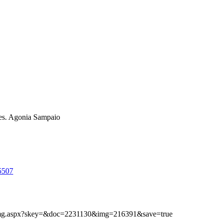
s. Agonia Sampaio
5507
ibimg.aspx?skey=&doc=2231130&img=216391&save=true