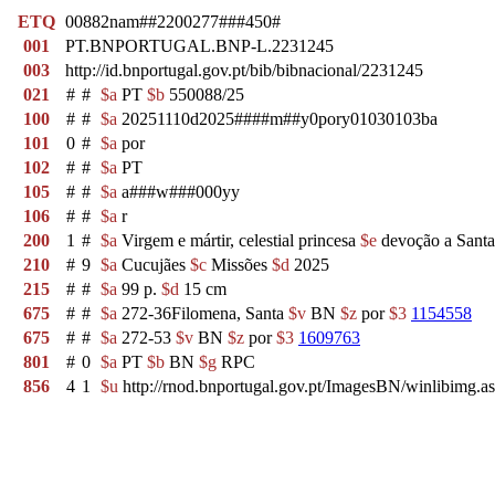
ETQ
00882nam##2200277###450#
001
PT.BNPORTUGAL.BNP-L.2231245
003
http://id.bnportugal.gov.pt/bib/bibnacional/2231245
021
#
#
$a
PT
$b
550088/25
100
#
#
$a
20251110d2025####m##y0pory01030103ba
101
0
#
$a
por
102
#
#
$a
PT
105
#
#
$a
a###w###000yy
106
#
#
$a
r
200
1
#
$a
Virgem e mártir, celestial princesa
$e
devoção a Santa
210
#
9
$a
Cucujães
$c
Missões
$d
2025
215
#
#
$a
99 p.
$d
15 cm
675
#
#
$a
272-36Filomena, Santa
$v
BN
$z
por
$3
1154558
675
#
#
$a
272-53
$v
BN
$z
por
$3
1609763
801
#
0
$a
PT
$b
BN
$g
RPC
856
4
1
$u
http://rnod.bnportugal.gov.pt/ImagesBN/winlibi