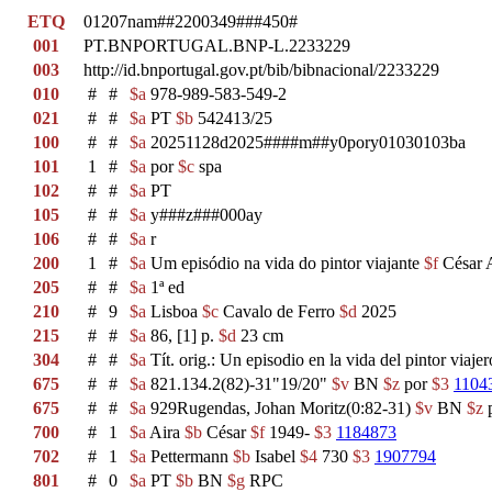
ETQ
01207nam##2200349###450#
001
PT.BNPORTUGAL.BNP-L.2233229
003
http://id.bnportugal.gov.pt/bib/bibnacional/2233229
010
#
#
$a
978-989-583-549-2
021
#
#
$a
PT
$b
542413/25
100
#
#
$a
20251128d2025####m##y0pory01030103ba
101
1
#
$a
por
$c
spa
102
#
#
$a
PT
105
#
#
$a
y###z###000ay
106
#
#
$a
r
200
1
#
$a
Um episódio na vida do pintor viajante
$f
César 
205
#
#
$a
1ª ed
210
#
9
$a
Lisboa
$c
Cavalo de Ferro
$d
2025
215
#
#
$a
86, [1] p.
$d
23 cm
304
#
#
$a
Tít. orig.: Un episodio en la vida del pintor viajer
675
#
#
$a
821.134.2(82)-31"19/20"
$v
BN
$z
por
$3
1104
675
#
#
$a
929Rugendas, Johan Moritz(0:82-31)
$v
BN
$z
700
#
1
$a
Aira
$b
César
$f
1949-
$3
1184873
702
#
1
$a
Pettermann
$b
Isabel
$4
730
$3
1907794
801
#
0
$a
PT
$b
BN
$g
RPC