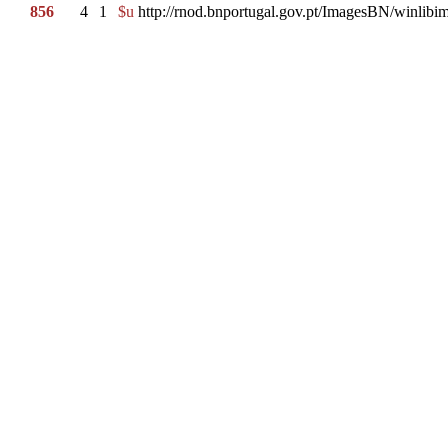
856
4
1
$u
http://rnod.bnportugal.gov.pt/ImagesBN/winl