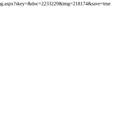
ibimg.aspx?skey=&doc=2233229&img=218174&save=true