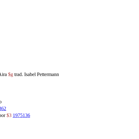
Aira
$g
trad. Isabel Pettermann
o
362
por
$3
1975136