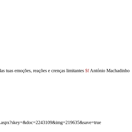
as tuas emoções, reações e crenças limitantes
$f
António Machadinho
bimg.aspx?skey=&doc=2243109&img=219635&save=true