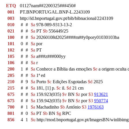
ETQ
01127nam##2200325###450#
001
PT.BNPORTUGAL.BNP-L.2243109
003
http://id.bnportugal.gov.pt/bib/bibnacional/2243109
010
#
#
$a
978-989-9313-13-2
021
#
#
$a
PT
$b
556449/25
100
#
#
$a
20260108d2025####m##y0pory01030103ba
101
0
#
$a
por
102
#
#
$a
PT
105
#
#
$a
a###z###000yy
106
#
#
$a
r
200
1
#
$a
Conhece a Bíblia das emoções
$e
a origem oculta d
205
#
#
$a
1ª ed
210
#
9
$a
Porto
$c
Edições Esgotadas
$d
2025
215
#
#
$a
181, [1] p.
$c
il.
$d
21 cm
675
#
#
$a
159.923(035)
$v
BN
$z
por
$3
913621
675
#
#
$a
159.942(035)
$v
BN
$z
por
$3
950774
700
#
1
$a
Machadinho
$b
António
$3
1976163
801
#
0
$a
PT
$b
BN
$g
RPC
856
4
1
$u
http://rnod.bnportugal.gov.pt/ImagesBN/winli