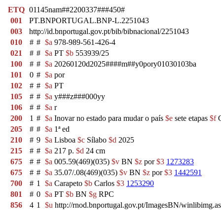
ETQ
01145nam##2200337###450#
001
PT.BNPORTUGAL.BNP-L.2251043
003
http://id.bnportugal.gov.pt/bib/bibnacional/2251043
010
#
#
$a
978-989-561-426-4
021
#
#
$a
PT
$b
553939/25
100
#
#
$a
20260120d2025####m##y0pory01030103ba
101
0
#
$a
por
102
#
#
$a
PT
105
#
#
$a
y###z###000yy
106
#
#
$a
r
200
1
#
$a
Inovar no estado para mudar o país
$e
sete etapas
$f
C
205
#
#
$a
1ª ed
210
#
9
$a
Lisboa
$c
Sílabo
$d
2025
215
#
#
$a
217 p.
$d
24 cm
675
#
#
$a
005.59(469)(035)
$v
BN
$z
por
$3
1273283
675
#
#
$a
35.07/.08(469)(035)
$v
BN
$z
por
$3
1442591
700
#
1
$a
Carapeto
$b
Carlos
$3
1253290
801
#
0
$a
PT
$b
BN
$g
RPC
856
4
1
$u
http://rnod.bnportugal.gov.pt/ImagesBN/winlibi