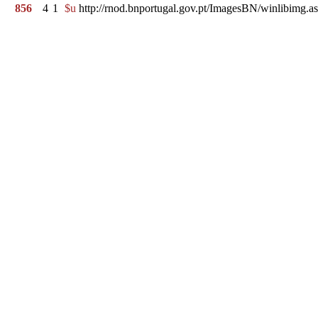
856
4
1
$u
http://rnod.bnportugal.gov.pt/ImagesBN/winlibi