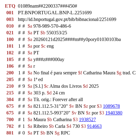
ETQ
01089nam##2200337###450#
001
PT.BNPORTUGAL.BNP-L.2251699
003
http://id.bnportugal.gov.pt/bib/bibnacional/2251699
010
#
#
$a
978-989-570-486-6
021
#
#
$a
PT
$b
550353/25
100
#
#
$a
20260121d2025####m##y0pory01030103ba
101
1
#
$a
por
$c
eng
102
#
#
$a
PT
105
#
#
$a
y###z###000ay
106
#
#
$a
r
200
1
#
$a
No final é para sempre
$f
Catharina Maura
$g
trad. C
205
#
#
$a
1ª ed
210
#
9
$a
[S.l.]
$c
Alma dos Livros
$d
2025
215
#
#
$a
303 p.
$d
24 cm
304
#
#
$a
Tít. orig.: Forever after all
675
#
#
$a
821.112.5-31"20"
$v
BN
$z
por
$3
1089678
675
#
#
$a
821.112.5-993"20"
$v
BN
$z
por
$3
1940380
700
#
1
$a
Maura
$b
Catharina
$3
1938527
702
#
1
$a
Ribeiro
$b
Carla
$4
730
$3
914663
801
#
0
$a
PT
$b
BN
$g
RPC