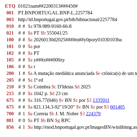
ETQ
01021nam##2200313###450#
001
PT.BNPORTUGAL.BNP-L.2257784
003
http://id.bnportugal.gov.pt/bib/bibnacional/2257784
010
#
#
$a
978-989-9160-66-8
021
#
#
$a
PT
$b
555041/25
100
#
#
$a
20260130d2025####m##y0pory01030103ba
101
0
#
$a
por
102
#
#
$a
PT
105
#
#
$a
y###z###000zy
106
#
#
$a
r
200
1
#
$a
A mutação mediática anunciada
$e
crónica(s) de um 
205
#
#
$a
1ª ed
210
#
9
$a
Coimbra
$c
D'Ideias
$d
2025
215
#
#
$a
1042 p.
$d
23 cm
675
#
#
$a
316.77(046)
$v
BN
$z
por
$3
1335911
675
#
#
$a
821.134.3-92"19/20"
$v
BN
$z
por
$3
601405
700
#
1
$a
Correia
$b
J. M. Nobre
$3
224379
801
#
0
$a
PT
$b
BN
$g
RPC
856
4
1
$u
http://rnod.bnportugal.gov.pt/ImagesBN/winlibi