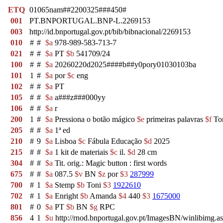
ETQ
01065nam##2200325###450#
001
PT.BNPORTUGAL.BNP-L.2269153
003
http://id.bnportugal.gov.pt/bib/bibnacional/2269153
010
#
#
$a
978-989-583-713-7
021
#
#
$a
PT
$b
541709/24
100
#
#
$a
20260220d2025####b##y0pory01030103ba
101
1
#
$a
por
$c
eng
102
#
#
$a
PT
105
#
#
$a
a###z###000yy
106
#
#
$a
r
200
1
#
$a
Pressiona o botão mágico
$e
primeiras palavras
$f
To
205
#
#
$a
1ª ed
210
#
9
$a
Lisboa
$c
Fábula Educação
$d
2025
215
#
#
$a
1 kit de materiais
$c
il.
$d
28 cm
304
#
#
$a
Tit. orig.: Magic button : first words
675
#
#
$a
087.5
$v
BN
$z
por
$3
287999
700
#
1
$a
Stemp
$b
Toni
$3
1922610
702
#
1
$a
Enright
$b
Amanda
$4
440
$3
1675000
801
#
0
$a
PT
$b
BN
$g
RPC
856
4
1
$u
http://rnod.bnportugal.gov.pt/ImagesBN/winlibi