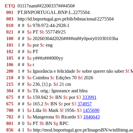
ETQ
01117nam##2200337###450#
001
PT.BNPORTUGAL.BNP-L.2275504
003
http://id.bnportugal.gov.pt/bib/bibnacional/2275504
010
#
#
$a
978-972-44-2928-1
021
#
#
$a
PT
$b
557749/25
100
#
#
$a
20260304d2026####m##y0pory01030103ba
101
1
#
$a
por
$c
eng
102
#
#
$a
PT
105
#
#
$a
y###z###000yy
106
#
#
$a
r
200
1
#
$a
Ignorância e felicidade
$e
sobre querer não saber
$f
M
210
#
9
$a
Coimbra
$c
Edições 70
$d
2026
215
#
#
$a
236, [1] p.
$d
21 cm
304
#
#
$a
Tít. orig.: Ignorance and bliss
675
#
#
$a
159.942
$v
BN
$z
por
$3
333991
675
#
#
$a
165.2
$v
BN
$z
por
$3
374957
700
#
1
$a
Lilla
$b
Mark
$f
1956-
$3
1455690
702
#
1
$a
Mangerona
$b
Ricardo
$3
1846643
801
#
0
$a
PT
$b
BN
$g
RPC
856
4
1
$u
http://rnod.bnportugal.gov.pt/ImagesBN/winlibi