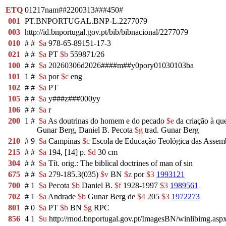
ETQ
01217nam##2200313###450#
001
PT.BNPORTUGAL.BNP-L.2277079
003
http://id.bnportugal.gov.pt/bib/bibnacional/2277079
010
#
#
$a
978-65-89151-17-3
021
#
#
$a
PT
$b
559871/26
100
#
#
$a
20260306d2026####m##y0pory01030103ba
101
1
#
$a
por
$c
eng
102
#
#
$a
PT
105
#
#
$a
y###z###000yy
106
#
#
$a
r
200
1
#
$a
As doutrinas do homem e do pecado
$e
da criação à qu
Gunar Berg, Daniel B. Pecota
$g
trad. Gunar Berg
210
#
9
$a
Campinas
$c
Escola de Educação Teológica das Assem
215
#
#
$a
194, [14] p.
$d
30 cm
304
#
#
$a
Tít. orig.: The biblical doctrines of man of sin
675
#
#
$a
279-185.3(035)
$v
BN
$z
por
$3
1993121
700
#
1
$a
Pecota
$b
Daniel B.
$f
1928-1997
$3
1989561
702
#
1
$a
Andrade
$b
Gunar Berg de
$4
205
$3
1972273
801
#
0
$a
PT
$b
BN
$g
RPC
856
4
1
$u
http://rnod.bnportugal.gov.pt/ImagesBN/winlibimg