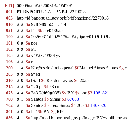
ETQ
00999nam##2200313###450#
001
PT.BNPORTUGAL.BNP-L.2279018
003
http://id.bnportugal.gov.pt/bib/bibnacional/2279018
010
#
#
$a
978-989-565-134-4
021
#
#
$a
PT
$b
554590/25
100
#
#
$a
20260311d2025####k##y0pory01030103ba
101
0
#
$a
por
102
#
#
$a
PT
105
#
#
$a
y###z###001yy
106
#
#
$a
r
200
1
#
$a
Noções de direito penal
$f
Manuel Simas Santos
$g
c
205
#
#
$a
9ª ed
210
#
9
$a
[S.l.]
$c
Rei dos Livros
$d
2025
215
#
#
$a
520 p.
$d
23 cm
675
#
#
$a
343.2(469)(035)
$v
BN
$z
por
$3
1961821
700
#
1
$a
Santos
$b
Simas
$3
67688
702
#
1
$a
Santos
$b
João Simas
$4
205
$3
1467526
801
#
0
$a
PT
$b
BN
$g
RPC
856
4
1
$u
http://rnod.bnportugal.gov.pt/ImagesBN/winlibi