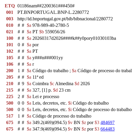
ETQ
01186nam##2200361###450#
001
PT.BNPORTUGAL.BNP-L.2280772
003
http://id.bnportugal.gov.pt/bib/bibnacional/2280772
010
#
#
$a
978-989-40-2780-5
021
#
#
$a
PT
$b
559056/26
100
#
#
$a
20260317d2026####k##y0pory01030103ba
101
0
#
$a
por
102
#
#
$a
PT
105
#
#
$a
y###n###001yy
106
#
#
$a
r
200
1
#
$a
Código do trabalho ;
$a
Código de processo do trabal
205
#
#
$a
11ª ed
210
#
9
$a
Coimbra
$c
Almedina
$d
2026
215
#
#
$a
327, [1] p.
$d
23 cm
225
2
#
$a
Lei e processo
500
0
0
$a
Leis, decretos, etc.
$i
Código do trabalho
500
0
0
$a
Leis, decretos, etc.
$i
Código de processo do trabalho
517
1
#
$a
Código de processo do trabalho
675
#
#
$a
349.2(469)(094.5)
$v
BN
$z
por
$3
484697
675
#
#
$a
347.9(469)(094.5)
$v
BN
$z
por
$3
664483