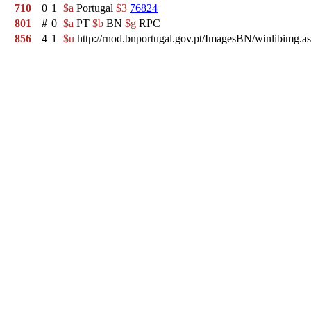
710
0
1
$a
Portugal
$3
76824
801
#
0
$a
PT
$b
BN
$g
RPC
856
4
1
$u
http://rnod.bnportugal.gov.pt/ImagesBN/winlibi