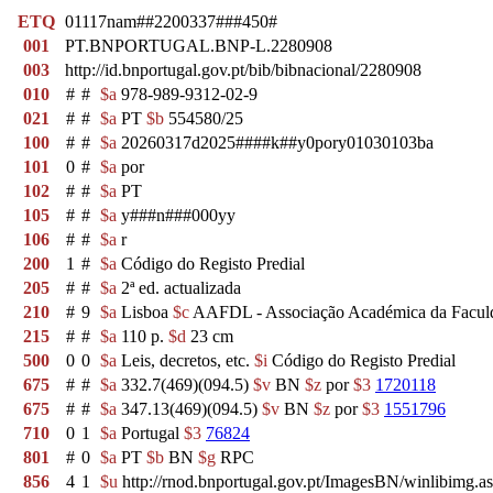
ETQ
01117nam##2200337###450#
001
PT.BNPORTUGAL.BNP-L.2280908
003
http://id.bnportugal.gov.pt/bib/bibnacional/2280908
010
#
#
$a
978-989-9312-02-9
021
#
#
$a
PT
$b
554580/25
100
#
#
$a
20260317d2025####k##y0pory01030103ba
101
0
#
$a
por
102
#
#
$a
PT
105
#
#
$a
y###n###000yy
106
#
#
$a
r
200
1
#
$a
Código do Registo Predial
205
#
#
$a
2ª ed. actualizada
210
#
9
$a
Lisboa
$c
AAFDL - Associação Académica da Faculd
215
#
#
$a
110 p.
$d
23 cm
500
0
0
$a
Leis, decretos, etc.
$i
Código do Registo Predial
675
#
#
$a
332.7(469)(094.5)
$v
BN
$z
por
$3
1720118
675
#
#
$a
347.13(469)(094.5)
$v
BN
$z
por
$3
1551796
710
0
1
$a
Portugal
$3
76824
801
#
0
$a
PT
$b
BN
$g
RPC
856
4
1
$u
http://rnod.bnportugal.gov.pt/ImagesBN/winlibi