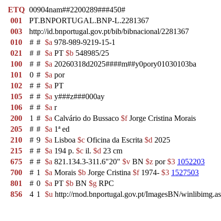
ETQ
00904nam##2200289###450#
001
PT.BNPORTUGAL.BNP-L.2281367
003
http://id.bnportugal.gov.pt/bib/bibnacional/2281367
010
#
#
$a
978-989-9219-15-1
021
#
#
$a
PT
$b
548985/25
100
#
#
$a
20260318d2025####m##y0pory01030103ba
101
0
#
$a
por
102
#
#
$a
PT
105
#
#
$a
y###z###000ay
106
#
#
$a
r
200
1
#
$a
Calvário do Bussaco
$f
Jorge Cristina Morais
205
#
#
$a
1ª ed
210
#
9
$a
Lisboa
$c
Oficina da Escrita
$d
2025
215
#
#
$a
194 p.
$c
il.
$d
23 cm
675
#
#
$a
821.134.3-311.6"20"
$v
BN
$z
por
$3
1052203
700
#
1
$a
Morais
$b
Jorge Cristina
$f
1974-
$3
1527503
801
#
0
$a
PT
$b
BN
$g
RPC
856
4
1
$u
http://rnod.bnportugal.gov.pt/ImagesBN/winlibi