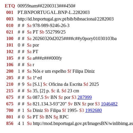
ETQ
00959nam##2200313###450#
001
PT.BNPORTUGAL.BNP-L.2282003
003
http://id.bnportugal.gov.pt/bib/bibnacional/2282003
010
#
#
$a
978-989-9246-26-3
021
#
#
$a
PT
$b
552799/25
100
#
#
$a
20260320d2025####c##y0pory01030103ba
101
0
#
$a
por
102
#
#
$a
PT
105
#
#
$a
a###z###000fy
106
#
#
$a
r
200
1
#
$a
Nós e um espelho
$f
Filipa Diniz
205
#
#
$a
1ª ed
210
#
9
$a
[S.l.]
$c
Oficina da Escrita
$d
2025
215
#
#
$a
35, [2] p.
$c
il.
$d
23 cm
675
#
#
$a
087.5
$v
BN
$z
por
$3
287999
675
#
#
$a
821.134.3-93"20"
$v
BN
$z
por
$3
1046482
700
#
1
$a
Diniz
$b
Filipa
$f
1995-
$3
1992680
801
#
0
$a
PT
$b
BN
$g
RPC
856
4
1
$u
http://rnod.bnportugal.gov.pt/ImagesBN/winlibi