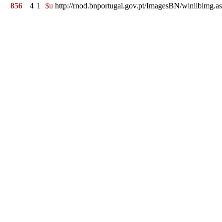
856
4
1
$u
http://rnod.bnportugal.gov.pt/ImagesBN/winlibi