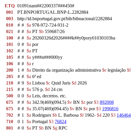
ETQ
01091nam##2200337###450#
001
PT.BNPORTUGAL.BNP-L.2282884
003
http://id.bnportugal.gov.pt/bib/bibnacional/2282884
010
#
#
$a
978-972-724-931-2
021
#
#
$a
PT
$b
559687/26
100
#
#
$a
20260326d2026####k##y0pory01030103ba
101
0
#
$a
por
102
#
#
$a
PT
105
#
#
$a
y###n###000yy
106
#
#
$a
r
200
1
#
$a
Direito da organização administrativa
$e
legislação
$f
205
#
#
$a
6ª ed
210
#
9
$a
Lisboa
$c
Quid Juris
$d
2026
215
#
#
$a
576 p.
$d
24 cm
500
0
0
$a
Leis, decretos. etc.
675
#
#
$a
342.9(469)(094.5)
$v
BN
$z
por
$3
892008
675
#
#
$a
35.07(469)(094.45)
$v
BN
$z
por
$3
1996816
702
#
1
$a
Rodrigues
$b
L. Barbosa
$f
1962-
$4
220
$3
146464
710
0
1
$a
Portugal
$3
76824
801
#
0
$a
PT
$b
BN
$g
RPC