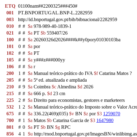
ETQ
01100nam##2200325###450#
001
PT.BNPORTUGAL.BNP-L.2282959
003
http://id.bnportugal.gov.pt/bib/bibnacional/2282959
010
#
#
$a
978-989-40-1839-1
021
#
#
$a
PT
$b
559407/26
100
#
#
$a
20260326d2026####k##y0pory01030103ba
101
0
#
$a
por
102
#
#
$a
PT
105
#
#
$a
y###z###000yy
106
#
#
$a
r
200
1
#
$a
Manual teórico-prático do IVA
$f
Catarina Matos ?
205
#
#
$a
5ª ed. atualizada e ampliada
210
#
9
$a
Coimbra
$c
Almedina
$d
2026
215
#
#
$a
666 p.
$d
23 cm
225
2
#
$a
Direito para economistas, gestores e marketeers
532
1
2
$a
Manual teórico-prático do Imposto sobre o Valor Acr
675
#
#
$a
336.22(469)(035)
$v
BN
$z
por
$3
1259070
700
#
1
$a
Matos
$b
Catarina Garcia de
$3
1647980
801
#
0
$a
PT
$b
BN
$g
RPC
856
4
1
$u
http://rnod.bnportugal.gov.pt/ImagesBN/winlibi