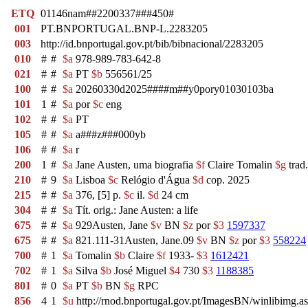
ETQ
01146nam##2200337###450#
001
PT.BNPORTUGAL.BNP-L.2283205
003
http://id.bnportugal.gov.pt/bib/bibnacional/2283205
010
#
#
$a
978-989-783-642-8
021
#
#
$a
PT
$b
556561/25
100
#
#
$a
20260330d2025####m##y0pory01030103ba
101
1
#
$a
por
$c
eng
102
#
#
$a
PT
105
#
#
$a
a###z###000yb
106
#
#
$a
r
200
1
#
$a
Jane Austen, uma biografia
$f
Claire Tomalin
$g
trad
210
#
9
$a
Lisboa
$c
Relógio d'Água
$d
cop. 2025
215
#
#
$a
376, [5] p.
$c
il.
$d
24 cm
304
#
#
$a
Tít. orig.: Jane Austen: a life
675
#
#
$a
929Austen, Jane
$v
BN
$z
por
$3
1597337
675
#
#
$a
821.111-31Austen, Jane.09
$v
BN
$z
por
$3
558224
700
#
1
$a
Tomalin
$b
Claire
$f
1933-
$3
1612421
702
#
1
$a
Silva
$b
José Miguel
$4
730
$3
1188385
801
#
0
$a
PT
$b
BN
$g
RPC
856
4
1
$u
http://rnod.bnportugal.gov.pt/ImagesBN/winlibi