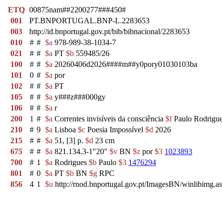
ETQ
00875nam##2200277###450#
001
PT.BNPORTUGAL.BNP-L.2283653
003
http://id.bnportugal.gov.pt/bib/bibnacional/2283653
010
#
#
$a
978-989-38-1034-7
021
#
#
$a
PT
$b
559485/26
100
#
#
$a
20260406d2026####m##y0pory01030103ba
101
0
#
$a
por
102
#
#
$a
PT
105
#
#
$a
y###z###000gy
106
#
#
$a
r
200
1
#
$a
Correntes invisíveis da consciência
$f
Paulo Rodrigu
210
#
9
$a
Lisboa
$c
Poesia Impossível
$d
2026
215
#
#
$a
51, [3] p.
$d
23 cm
675
#
#
$a
821.134.3-1"20"
$v
BN
$z
por
$3
1023893
700
#
1
$a
Rodrigues
$b
Paulo
$3
1476294
801
#
0
$a
PT
$b
BN
$g
RPC
856
4
1
$u
http://rnod.bnportugal.gov.pt/ImagesBN/winlibi