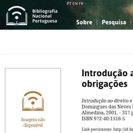
PT
EN
FR
Sobre
Pesquisa
Sobre a Bibliografia Nacional
Simples
Conhecimento, Informação...
Conhecimento, Informação...
Combinada
A
Ciências sociais...
Ciências sociais...
Arte, desporto...
Arte, desporto...
Introdução a
obrigações
Introdução ao direito e
Domingues das Neves Pe
Almedina, 2001. - 317 p.
ISBN 972-40-1516-5
Link persistente: http://id