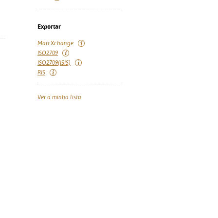
Exportar
MarcXchange
ISO2709
ISO2709(ISIS)
RIS
Ver a minha lista