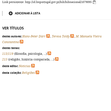
Link persistente: http://id.bnportugal.gov.pt/bib/bibnacional/1079095
ADICIONAR À LISTA
VER TÍTULOS
destes autores:
Hans-Peter Dürr
,
Teresa Toldy
,
M. Manuela Vieira
Constantino
destes temas:
113/119
(filosofia, psicologia, ...)
215
(religião, história comparada, ...)
deste editor:
Notícias
desta coleção:
Religiões