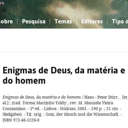
FR
Sobre
Pesquisa
Temas
Editores
Tipo 
obre a Bibliografia Nacional
imples
onhecimento, Informação...
onhecimento, Informação...
Combinada
A minha lista
Como utilizar
Filosofia, psicologia...
Filosofia, psicologia...
Perguntas frequente
iências sociais...
iências sociais...
Ciências exatas e naturais...
Ciências exatas e naturais...
rte, desporto...
rte, desporto...
Literatura, linguística...
Literatura, linguística...
Enigmas de Deus, da matéria e
do homem
Enigmas de Deus, da matéria e do homem
/ Hans - Peter Dürr... [et
al.] ; trad. Teresa Martinho Toldy ; rev. M. Manuela Vieira
Constantino. - 1ª ed. - Lisboa : Notícias, 2001. - 190 p. ; 21 cm. -
(Religiões). - Tít. orig. : Gott, der Mnsch und die Wissenschaft. -
ISBN 972-46-1226-0