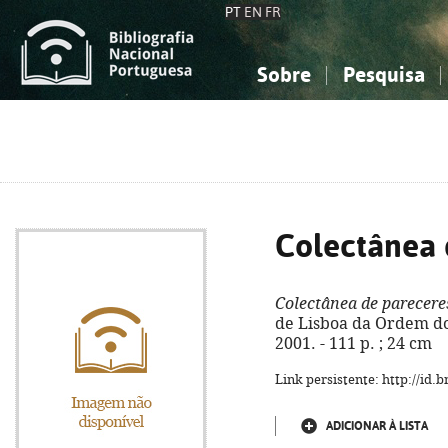
PT
EN
FR
Sobre
Pesquisa
Sobre a Bibliografia Nacional
Simples
Conhecimento, Informação...
Conhecimento, Informação...
Combinada
A
Ciências sociais...
Ciências sociais...
Arte, desporto...
Arte, desporto...
Colectânea 
Colectânea de parecere
de Lisboa da Ordem do
2001. - 111 p. ; 24 cm
Link persistente: http://id
ADICIONAR À LISTA