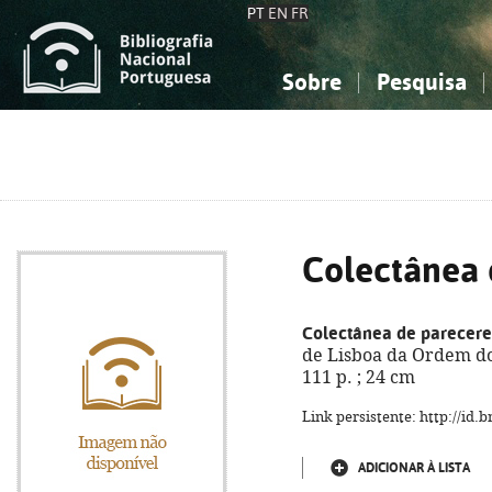
PT
EN
FR
Sobre
Pesquisa
Sobre a Bibliografia Nacional
Simples
Conhecimento, Informação...
Conhecimento, Informação...
Combinada
A
Ciências sociais...
Ciências sociais...
Arte, desporto...
Arte, desporto...
Colectânea 
Colectânea de parecere
de Lisboa da Ordem do
111 p. ; 24 cm
Link persistente: http://id
ADICIONAR À LISTA