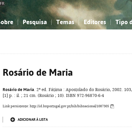
FR
Sobre
Pesquisa
Temas
Editores
Tipo 
obre a Bibliografia Nacional
imples
onhecimento, Informação...
onhecimento, Informação...
Combinada
A minha lista
Como utilizar
Filosofia, psicologia...
Filosofia, psicologia...
Perguntas frequente
iências sociais...
iências sociais...
Ciências exatas e naturais...
Ciências exatas e naturais...
rte, desporto...
rte, desporto...
Literatura, linguística...
Literatura, linguística...
Rosário de Maria
Rosário de Maria
. 2ª ed. Fátima : Apostolado do Rosário, 2002. 103
[1] p. : il. ; 21 cm. (Rosário ; 10). ISBN 972-96870-6-4
Link persistente: http://id.bnportugal.gov.pt/bib/bibnacional/1087305
ADICIONAR À LISTA