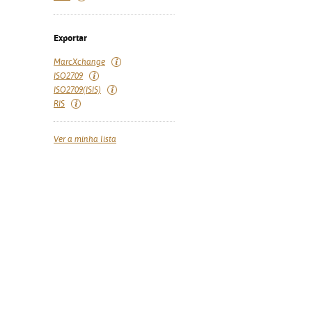
Exportar
MarcXchange
ISO2709
ISO2709(ISIS)
RIS
Ver a minha lista