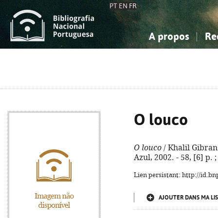
PT
EN
FR
A propos
Re
La Bibliographie Nationale
Simple
Connaissance, Information...
Connaissance, Information...
Avancée
Mes 
Sciences sociales...
Sciences sociales...
Arts, sport...
Arts, sport...
O louco
O louco
/ Khalil Gibran
Azul, 2002. - 58, [6] p.
Lien persistant: http://id.
AJOUTER DANS MA LIS